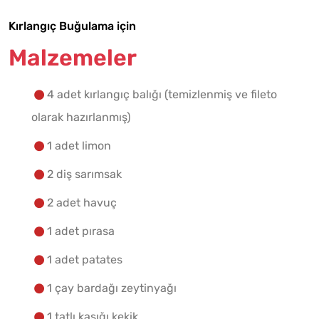
Kırlangıç Buğulama için
Malzemelere Geç
Malzemeler
Yapılış Adımlarına Geç
4 adet kırlangıç balığı (temizlenmiş ve fileto
olarak hazırlanmış)
1 adet limon
2 diş sarımsak
2 adet havuç
1 adet pırasa
1 adet patates
1 çay bardağı zeytinyağı
1 tatlı kaşığı kekik