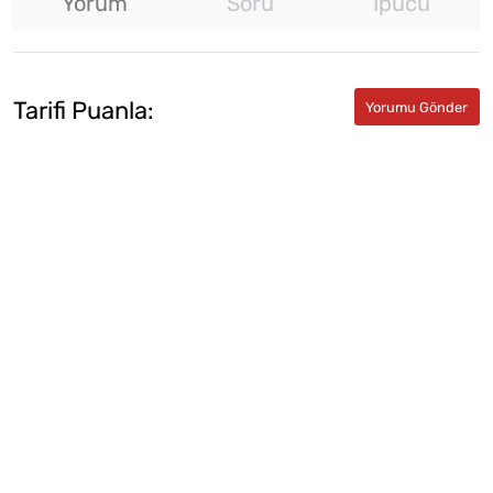
Yorum
Soru
İpucu
Tarifi Puanla: