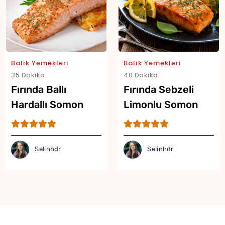
Balık Yemekleri
Balık Yemekleri
35 Dakika
40 Dakika
Fırında Ballı
Fırında Sebzeli
Hardallı Somon
Limonlu Somon
Yor
Tarifi
Tarifi
Selinhdr
Selinhdr