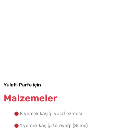
Tarif Defterime Kaydet
Malzemelere Geç
Yulaflı Parfe için
Yapılış Adımlarına Geç
Malzemeler
8 yemek kaşığı yulaf ezmesi
1 yemek kaşığı tereyağı (Silme)