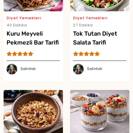
Diyet Yemekleri
Diyet Yemekleri
40 Dakika
27 Dakika
Kuru Meyveli
Tok Tutan Diyet
Pekmezli Bar Tarifi
Salata Tarifi
Selinhdr
Selinhdr
Yor