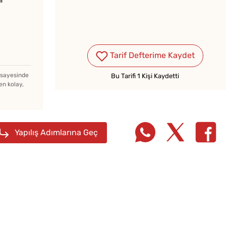
Çiğ Domates Kavanozda
Nasıl Saklanır?
Tarif Defterime Kaydet
z sayesinde
Bu Tarifi 1 Kişi Kaydetti
en kolay,
Tek H
Yapılış Adımlarına Geç
Hamur 