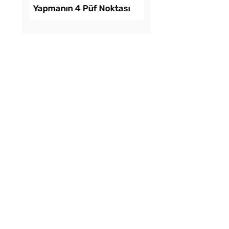
tılık Pratik
Ev Yapımı Domates 
a Tarifi
Kaç Yıl Dayanır?
mda Muzlu Pasta
Evde Elma Sirkesi
Yapmanın 4 Püf Nokt