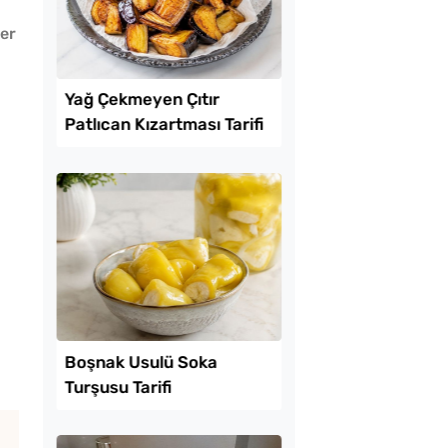
ler
Lezzet Trendleri
 Baklava
Yağ Çekmeyen Çıtır
inde Borcam Tatlısı
Patlıcan Kızartması T