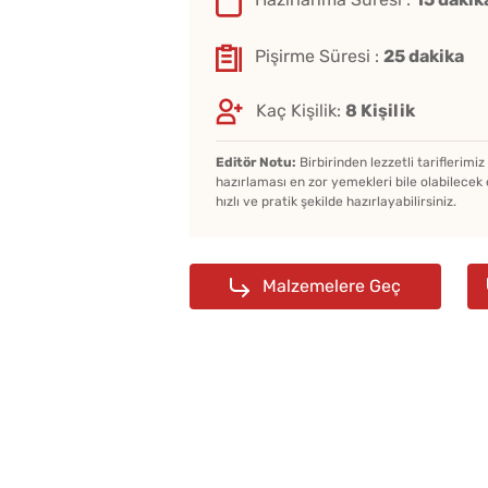
Pişirme Süresi :
25 dakika
Kaç Kişilik:
8 Kişilik
Editör Notu:
Birbirinden lezzetli tariflerimi
hazırlaması en zor yemekleri bile olabilecek 
hızlı ve pratik şekilde hazırlayabilirsiniz.
Malzemelere Geç