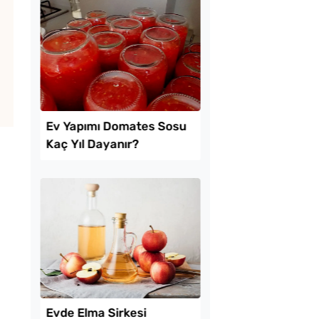
amurdan 3 Farklı
Boşnak Usulü Soka
İşi Tarifi
Turşusu Tarifi