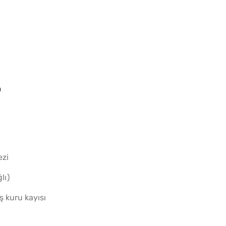
Kahval
Kaygan
n
ezi
lı)
ş kuru kayısı
Borca
Tarifi