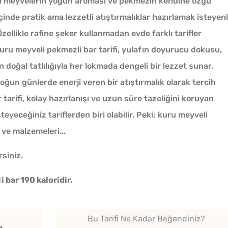
ru meyvelerin yoğun aroması ve pekmezin kendine özgü
çinde pratik ama lezzetli atıştırmalıklar hazırlamak isteyen
. Özellikle rafine şeker kullanmadan evde farklı tarifler
uru meyveli pekmezli bar tarifi, yulafın doyurucu dokusu,
n doğal tatlılığıyla her lokmada dengeli bir lezzet sunar.
oğun günlerde enerji veren bir atıştırmalık olarak tercih
Kışlık Domates Sosunun
tarifi, kolay hazırlanışı ve uzun süre tazeliğini koruyan
İçine Ne Konur?
eyeceğiniz tariflerden biri olabilir. Peki; kuru meyveli
i ve malzemeleri...
Tarhana Hamuru Kaç Gün
rsiniz.
Mayalandırılır?
 bar 190 kaloridir.
Soğuk
Menemenlik Domates Kaç
Lezzet
Dakika Kaynatılır?
Bu Tarifi Ne Kadar Beğendiniz?
Tarifi
a