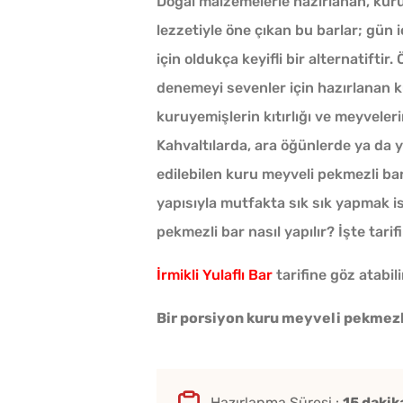
Doğal malzemelerle hazırlanan, ku
lezzetiyle öne çıkan bu barlar; gün i
için oldukça keyifli bir alternatiftir
denemeyi sevenler için hazırlanan k
kuruyemişlerin kıtırlığı ve meyveleri
Kahvaltılarda, ara öğünlerde ya da y
edilebilen kuru meyveli pekmezli bar 
yapısıyla mutfakta sık sık yapmak ist
pekmezli bar nasıl yapılır? İşte tarif
İrmikli Yulaflı Bar
tarifine göz atabili
Bir porsiyon kuru meyveli pekmezli
Hazırlanma Süresi :
15 dakik