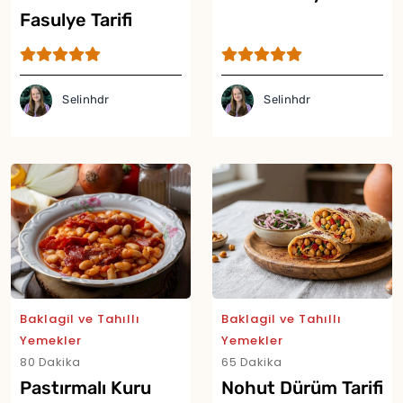
Fasulye Tarifi
Selinhdr
Selinhdr
Baklagil ve Tahıllı
Baklagil ve Tahıllı
Yor
Yemekler
Yemekler
80 Dakika
65 Dakika
Pastırmalı Kuru
Nohut Dürüm Tarifi