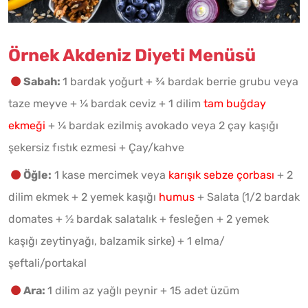
Örnek Akdeniz Diyeti Menüsü
Sabah:
1 bardak yoğurt + ¾ bardak berrie grubu veya
taze meyve + ¼ bardak ceviz + 1 dilim
tam buğday
ekmeği
+ ¼ bardak ezilmiş avokado veya 2 çay kaşığı
şekersiz fıstık ezmesi + Çay/kahve
Öğle:
1 kase mercimek veya
karışık sebze çorbası
+ 2
dilim ekmek + 2 yemek kaşığı
humus
+ Salata (1/2 bardak
domates + ½ bardak salatalık + fesleğen + 2 yemek
kaşığı zeytinyağı, balzamik sirke) + 1 elma/
şeftali/portakal
Ara:
1 dilim az yağlı peynir + 15 adet üzüm