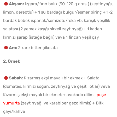
Akşam:
Izgara/fırın balık (90-120 g arası) (zeytinyağı,
limon, dereotlu) + 1 su bardağı bulgur/esmer pirinç + 1-2
bardak bebek ıspanak/semizotu/roka vb. karışık yeşillik
salatası (2 yemek kaşığı sirkeli zeytinyağ) + 1 kadeh
kırmızı şarap (isteğe bağlı) veya 1 fincan yeşil çay
Ara:
2 kare bitter çikolata
2. Örnek
Sabah:
Kızarmış ekşi mayalı bir ekmek + Salata
(domates, kırmızı soğan, zeytinyağ ve çeşitli otlar) veya
Kızarmış ekşi mayalı bir ekmek + avokado dilimi,
poşe
yumurta
(zeytinyağı ve karabiber gezdirilmiş) + Bitki
çayı/kahve