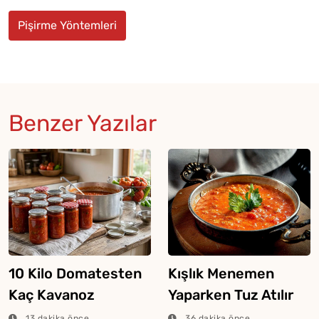
Pişirme Yöntemleri
Benzer Yazılar
10 Kilo Domatesten
Kışlık Menemen
Kaç Kavanoz
Yaparken Tuz Atılır
Menemen Çıkar?
Mı?
13 dakika önce
36 dakika önce