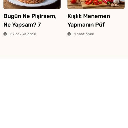
Bugün Ne Pişirsem,
Kışlık Menemen
Ne Yapsam? 7
Yapmanın Püf
Ağustos 2026
Noktaları
57 dakika önce
1 saat önce