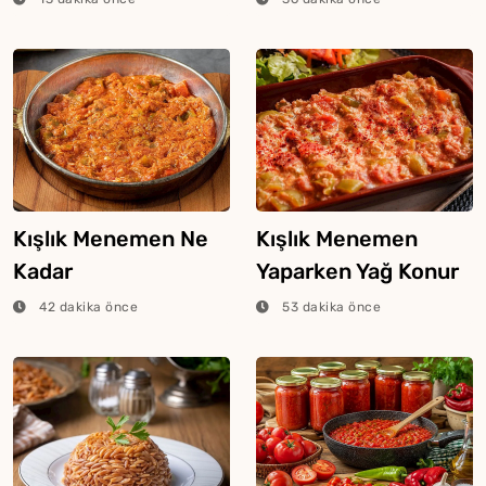
Kışlık Menemen Ne
Kışlık Menemen
Kadar
Yaparken Yağ Konur
Kaynatılmalıdır?
Mu?
42 dakika önce
53 dakika önce