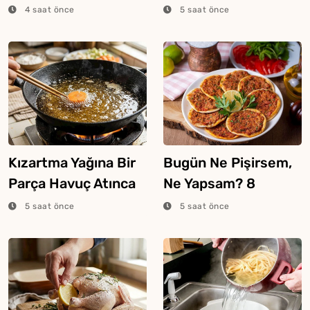
Ekmek Tekniği
Bilmesi Gereken
4 saat önce
5 saat önce
Şeker Hilesi
Kızartma Yağına Bir
Bugün Ne Pişirsem,
Parça Havuç Atınca
Ne Yapsam? 8
Ne Olur?
Ağustos 2026
5 saat önce
5 saat önce