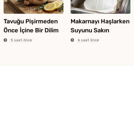
Tavuğu Pişirmeden
Makarnayı Haşlarken
Önce İçine Bir Dilim
Suyunu Sakın
Limon Atarsanız Ne
Dökmeyin
5 saat önce
6 saat önce
Olur?