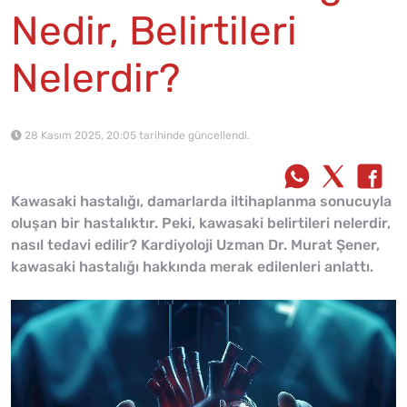
Nedir, Belirtileri
Nelerdir?
28 Kasım 2025, 20:05 tarihinde güncellendi.
Kawasaki hastalığı, damarlarda iltihaplanma sonucuyla
oluşan bir hastalıktır. Peki, kawasaki belirtileri nelerdir,
nasıl tedavi edilir? Kardiyoloji Uzman Dr. Murat Şener,
kawasaki hastalığı hakkında merak edilenleri anlattı.