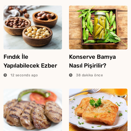
Fındık İle
Konserve Bamya
Yapılabilecek Ezber
Nasıl Pişirilir?
Bozan Sıra dışı
12 seconds ago
38 dakika önce
Tarifler