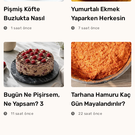
Pişmiş Köfte
Yumurtalı Ekmek
Buzlukta Nasıl
Yaparken Herkesin
Saklanır?
Yaptığı 5 Hata
1 saat önce
7 saat önce
Bugün Ne Pişirsem,
Tarhana Hamuru Kaç
Ne Yapsam? 3
Gün Mayalandırılır?
Ağustos 2026
11 saat önce
22 saat önce