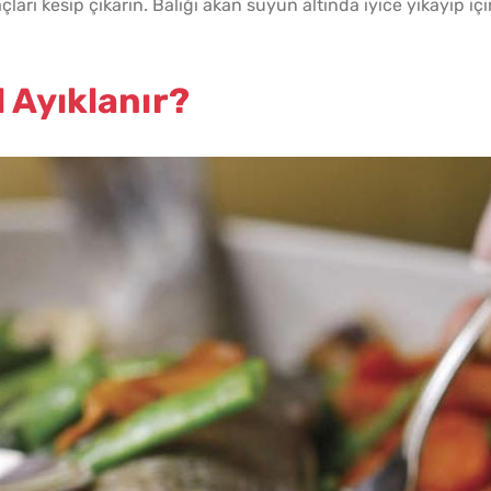
arı kesip çıkarın. Balığı akan suyun altında iyice yıkayıp içi
l Ayıklanır?