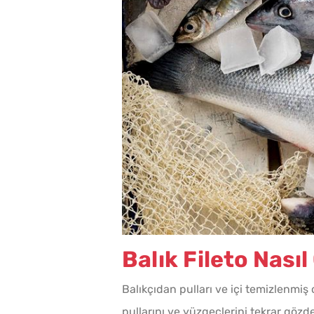
Tarhana Hamuru Kaç G
Mayalandırılır?
Balık Fileto Nasıl
Balıkçıdan pulları ve içi temizlenmiş o
pullarını ve yüzgeçlerini tekrar gözd