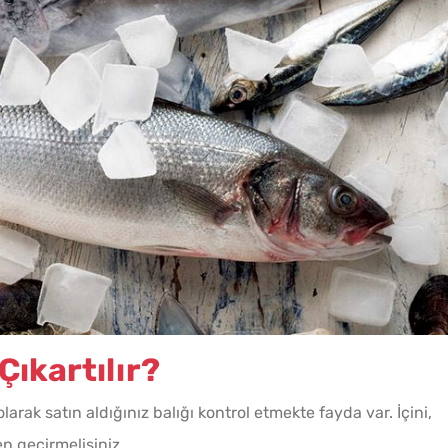
ün
Yağ Çekmeyen Çıtır
Patate
Patlıcan Kızartması Tarifi
Tarifi
 Çıkartılır?
larak satın aldığınız balığı kontrol etmekte fayda var. İçini,
en geçirmelisiniz.