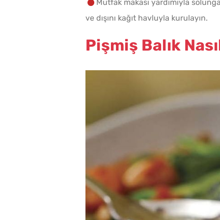
Mutfak makası yardımıyla solungaçl
ve dışını kağıt havluyla kurulayın.
Pişmiş Balık Nası