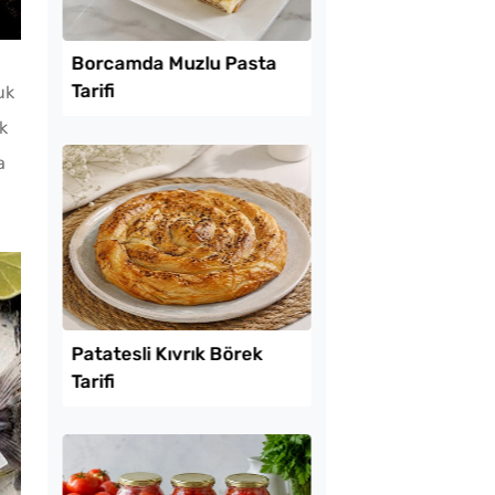
Lezzet Trendleri
uk
ık
a
mda Muzlu Pasta
Menemenlik Domate
Dakika Kaynatılır?