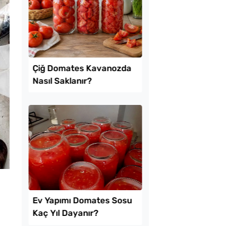
sli Kıvrık Börek
Tarhana Hamuru Kaç
Mayalandırılır?