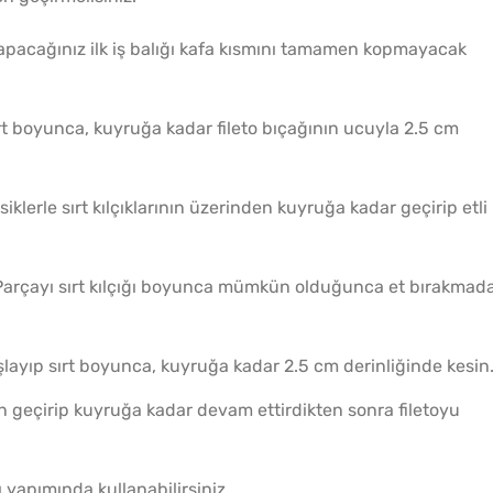
apacağınız ilk iş balığı kafa kısmını tamamen kopmayacak
Kahvaltılık Pratik
Çiğ D
Kaygana Tarifi
Nasıl 
ırt boyunca, kuyruğa kadar fileto bıçağının ucuyla 2.5 cm
klerle sırt kılçıklarının üzerinden kuyruğa kadar geçirip etli
 Parçayı sırt kılçığı boyunca mümkün olduğunca et bırakmad
şlayıp sırt boyunca, kuyruğa kadar 2.5 cm derinliğinde kesin
n
Evde Kolay Mayasız
Ev Ya
den geçirip kuyruğa kadar devam ettirdikten sonra filetoyu
Kıymalı Pide Tarifi
Kaç Yı
ı yapımında kullanabilirsiniz.