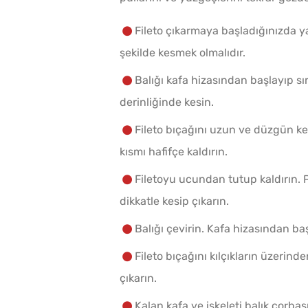
Fileto çıkarmaya başladığınızda y
Makine Olmadan 5
şekilde kesmek olmalıdır.
Dakikada Dondurma
Yapmanın Püf Noktası
Balığı kafa hizasından başlayıp s
derinliğinde kesin.
Fileto bıçağını uzun ve düzgün kesi
kısmı hafifçe kaldırın.
Filetoyu ucundan tutup kaldırın.
dikkatle kesip çıkarın.
Balığı çevirin. Kafa hizasından ba
Kışlık Domates Sosunu
Fileto bıçağını kılçıkların üzerin
İçine Ne Konur?
çıkarın.
Kalan kafa ve iskeleti balık çorbas