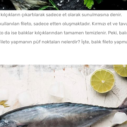
e kılçıkların çıkartılarak sadece et olarak sunulmasına denir.
llanılan fileto, sadece etten oluşmaktadır. Kırmızı et ve tav
fileto da ise balıklar kılçıklarından tamamen temizlenir. Peki, bal
r? Fileto yapmanın püf noktaları nelerdir? İşte, balık fileto yapm
aç
Pofuduk Yumurtalı Ekmek
Borca
Tarifi
Tarifi