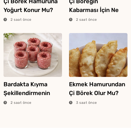
Çi Börek Hamuruna
Çi Böreğin
Yoğurt Konur Mu?
Kabarması İçin Ne
Yapmalı?
2 saat önce
2 saat önce
Bardakta Kıyma
Ekmek Hamurundan
Şekillendirmenin
Çi Börek Olur Mu?
Mükemmel Kısayolu
2 saat önce
3 saat önce