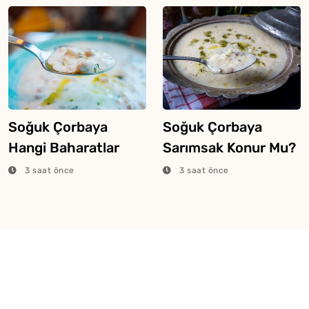
Soğuk Çorbaya
Soğuk Çorbaya
Hangi Baharatlar
Sarımsak Konur Mu?
Konulur?
3 saat önce
3 saat önce