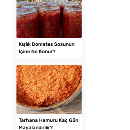
 Baklava
Borcamda Muzlu Pas
inde Borcam Tatlısı
Tarifi