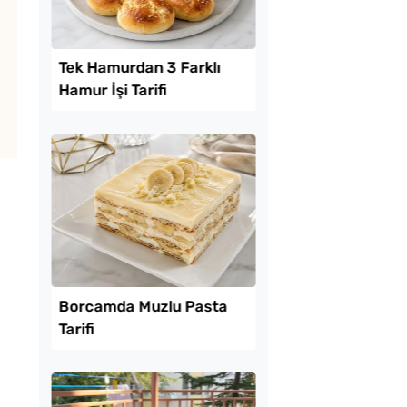
Lezzet Trendleri
ekmeyen Çıtır
Tek Hamurdan 3 Fark
an Kızartması Tarifi
Hamur İşi Tarifi