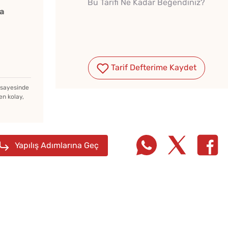
Bu Tarifi Ne Kadar Beğendiniz?
a
Tarif Defterime Kaydet
Çiğ Domates Kavanozda
Nasıl Saklanır?
z sayesinde
en kolay,
Ev Yapımı Domates Sosu
Kaç Yıl Dayanır?
Yapılış Adımlarına Geç
Yağ Ç
Menemenlik Domates Kaç
Patlıc
Dakika Kaynatılır?