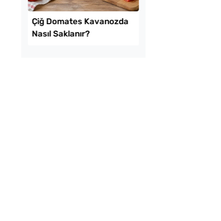
ekmeyen Çıtır
Kışlık Domates Sosu
an Kızartması Tarifi
İçine Ne Konur?