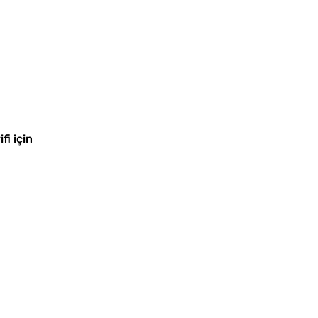
Yağ Ç
Patlıc
fi için