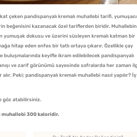
kkat çeken pandispanyalı kremalı muhallebi tarifi, yumuşac
rin beğenisini kazanacak özel tariflerden biridir. Muhallebin
rin yumuşak dokusu ve üzerini süsleyen kremalı katman bir
a hitap eden enfes bir tatlı ortaya çıkarır. Özellikle çay
le buluşmalarında keyifle ikram edilebilecek pandispanyalı
rlanışı ve zarif görünümü sayesinde sofralarda her zaman ilg
Tarhana Hamuru Kaç Gün
r alır. Peki; pandispanyalı kremalı muhallebi nasıl yapılır? İş
Mayalandırılır?
e göz atabilirsiniz.
Ev Yapımı Domates Sosu
 muhallebi 300 kaloridir.
Kaç Yıl Dayanır?
Tek H