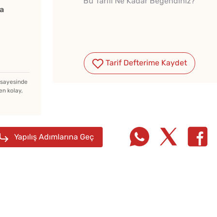
Bu Tarifi Ne Kadar Beğendiniz?
Menemenlik Domates Kaç
Hamur 
a
Dakika Kaynatılır?
Evde Elma Sirkesi
Tarif Defterime Kaydet
Yapmanın 4 Püf Noktası
z sayesinde
en kolay,
Yapılış Adımlarına Geç
Evde 
Kıymal