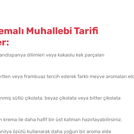
malı Muhallebi Tarifi
r:
pandispanya dilimleri veya kakaolu kek parçaları
ğürtlen veya frambuaz tercih ederek farklı meyve aromaları el
miş sütlü çikolata, beyaz çikolata veya bitter çikolata
ı krema ile daha hafif bir üst katman hazırlayabilirsiniz.
vanilya özütü kullanarak daha yoğun bir aroma elde