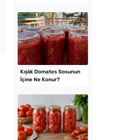
İşi Tarifi
Turşusu Tarifi
Kolay Mayasız
Borcamda Muzlu Pas
ı Pide Tarifi
Tarifi