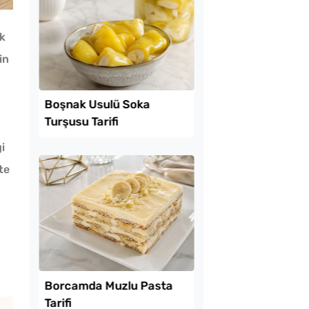
ık
in
Lezzet Trendleri
i
te
amurdan 3 Farklı
Boşnak Usulü Soka