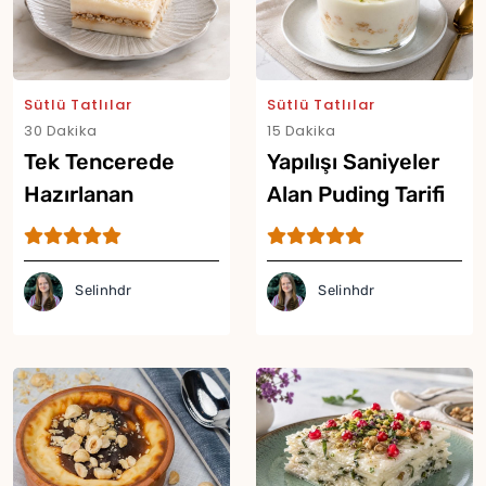
Sütlü Tatlılar
Sütlü Tatlılar
30 Dakika
15 Dakika
Tek Tencerede
Yapılışı Saniyeler
Hazırlanan
Alan Puding Tarifi
Muhallebili Tatlı
Tarifi
Selinhdr
Selinhdr