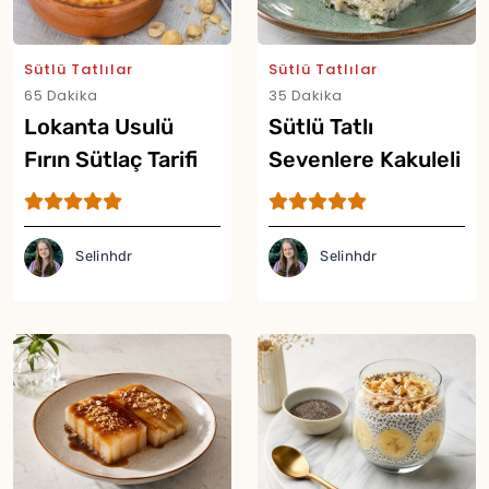
Sütlü Tatlılar
Sütlü Tatlılar
65 Dakika
35 Dakika
Lokanta Usulü
Sütlü Tatlı
Fırın Sütlaç Tarifi
Sevenlere Kakuleli
Reyhanlı Güllaç
Tarifi
Selinhdr
Selinhdr
Yor