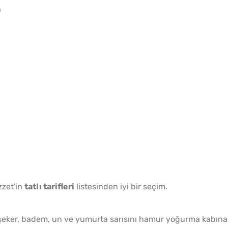
a
zet'in
tatlı tarifleri
listesinden iyi bir seçim.
 şeker, badem, un ve yumurta sarısını hamur yoğurma kabına