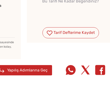
Bu Tarifi Ne Kadar Beğendiniz?
a
Tarif Defterime Kaydet
z sayesinde
en kolay,
Yapılış Adımlarına Geç
Bayat Ekmeği Saniyeler
Parma
İçinde Taze Hale Getiren
Tarifi
Yöntem