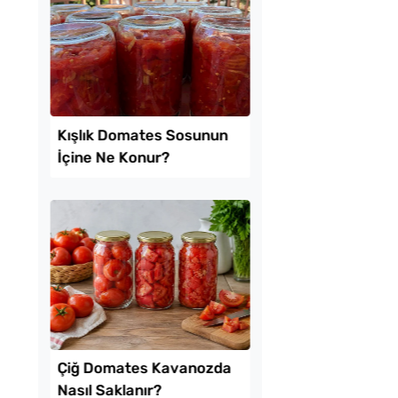
l Ayrılan Tavada
Sadece 1 Patates ve
 Tarifi
Bardak Un ile Tavada
Gözleme Tarifi