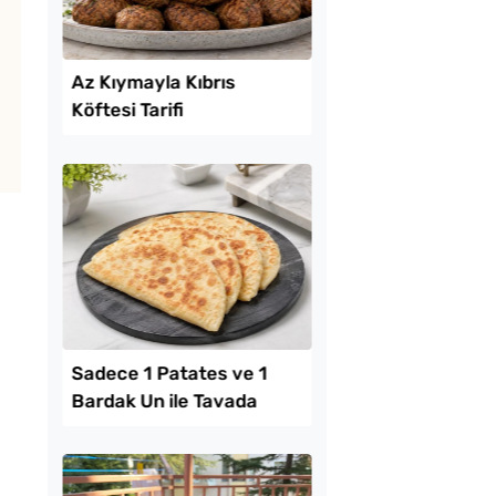
Lezzet Trendleri
k Yediren Meze
Az Kıymayla Kıbrıs
Köftesi Tarifi