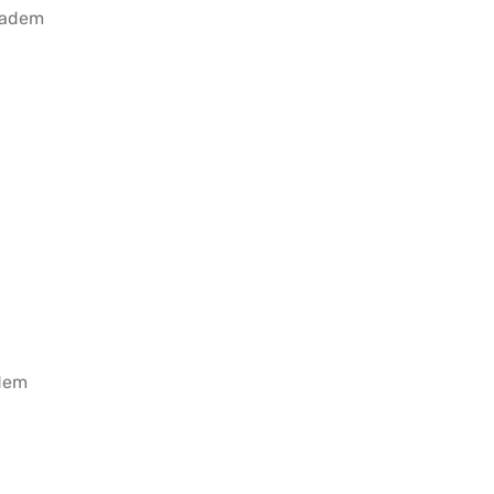
 badem
Evde Elma Sirkesi
Tavada
Yapmanın 4 Püf Noktası
Gözlem
adem
Kışlık Tarhanaya Tarhun
10 Da
Otu Konur Mu?
Poğaça