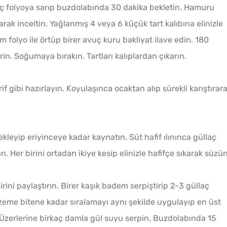
ç folyoya sarıp buzdolabında 30 dakika bekletin. Hamuru
ak inceltin. Yağlanmış 4 veya 6 küçük tart kalıbına elinizle
m folyo ile örtüp birer avuç kuru bakliyat ilave edin. 180
rin. Soğumaya bırakın. Tartları kalıplardan çıkarın.
if gibi hazırlayın. Koyulaşınca ocaktan alıp sürekli karıştırar
ekleyip eriyinceye kadar kaynatın. Süt hafif ılınınca güllaç
ın. Her birini ortadan ikiye kesip elinizle hafifçe sıkarak süzün
rini paylaştırın. Birer kaşık badem serpiştirip 2-3 güllaç
zeme bitene kadar sıralamayı aynı şekilde uygulayıp en üst
. Üzerlerine birkaç damla gül suyu serpin. Buzdolabında 15