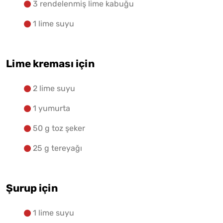
3 rendelenmiş lime kabuğu
1 lime suyu
Lime kreması için
2 lime suyu
1 yumurta
50 g toz şeker
25 g tereyağı
Şurup için
1 lime suyu