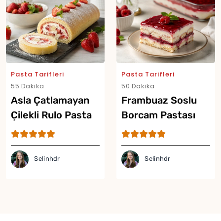
Yor
Pasta Tarifleri
Pasta Tarifleri
55 Dakika
50 Dakika
Asla Çatlamayan
Frambuaz Soslu
Çilekli Rulo Pasta
Borcam Pastası
Tarifi
Tarifi
Selinhdr
Selinhdr