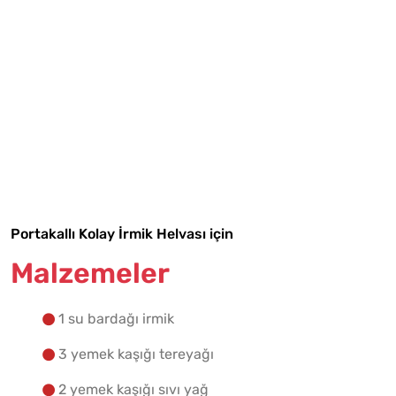
Tarif Defterime Kaydet
Portakallı Kolay İrmik Helvası için
Malzemeler
Malzemelere Geç
1 su bardağı irmik
Yapılış Adımlarına Geç
3 yemek kaşığı tereyağı
2 yemek kaşığı sıvı yağ