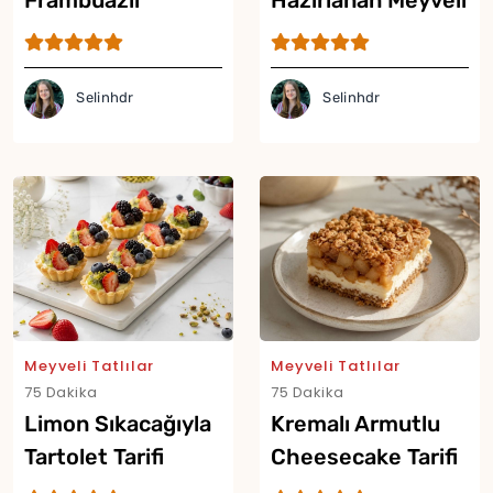
Frambuazlı
Hazırlanan Meyveli
Rokoko Tarifi
Trifle Tarifi
Selinhdr
Selinhdr
Meyveli Tatlılar
Meyveli Tatlılar
75 Dakika
75 Dakika
Limon Sıkacağıyla
Kremalı Armutlu
Tartolet Tarifi
Cheesecake Tarifi