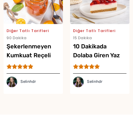
Diğer Tatlı Tarifleri
Diğer Tatlı Tarifleri
90 Dakika
15 Dakika
Şekerlenmeyen
10 Dakikada
Kumkuat Reçeli
Dolaba Giren Yaz
Tarifi
Tatlısı Tarifi
Selinhdr
Selinhdr
Yor