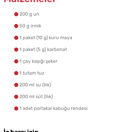
200 g un
50 g irmik
1 paket (10 g) kuru maya
1 paket (5 g) karbonat
1 çay kaşığı şeker
1 tutam tuz
200 ml su (Ilık)
200 ml süt (Ilık)
1 adet portakal kabuğu rendesi