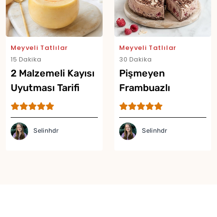
Meyveli Tatlılar
Meyveli Tatlılar
15 Dakika
30 Dakika
Yor
2 Malzemeli Kayısı
Pişmeyen
Uyutması Tarifi
Frambuazlı
Rokoko Tarifi
Selinhdr
Selinhdr