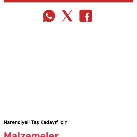
Tarif Defterime Kaydet
Malzemelere Geç
Narenciyeli Taş Kadayıf için
Malzemeler
Yapılış Adımlarına Geç