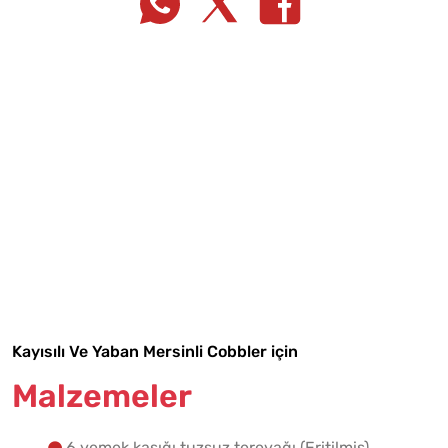
Tarif Defterime Kaydet
Malzemelere Geç
Kayısılı Ve Yaban Mersinli Cobbler için
Yapılış Adımlarına Geç
Malzemeler
6 yemek kaşığı tuzsuz tereyağı (Eritilmiş)