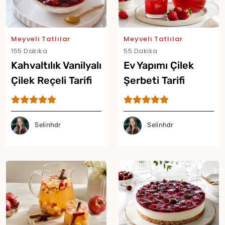
Meyveli Tatlılar
Meyveli Tatlılar
155 Dakika
55 Dakika
Kahvaltılık Vanilyalı
Ev Yapımı Çilek
Çilek Reçeli Tarifi
Şerbeti Tarifi
Yor
Selinhdr
Selinhdr