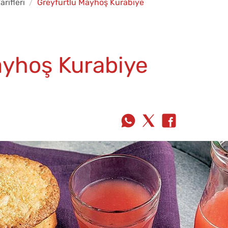
arifleri
Greyfurtlu Mayhoş Kurabiye
ayhoş Kurabiye