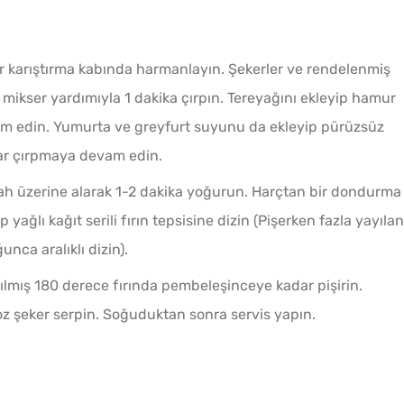
ir karıştırma kabında harmanlayın. Şekerler ve rendelenmiş
mikser yardımıyla 1 dakika çırpın. Tereyağını ekleyip hamur
m edin. Yumurta ve greyfurt suyunu da ekleyip pürüzsüz
ar çırpmaya devam edin.
h üzerine alarak 1-2 dakika yoğurun. Harçtan bir dondurma
p yağlı kağıt serili fırın tepsisine dizin (Pişerken fazla yayılan
ca aralıklı dizin).
tılmış 180 derece fırında pembeleşinceye kadar pişirin.
oz şeker serpin. Soğuduktan sonra servis yapın.