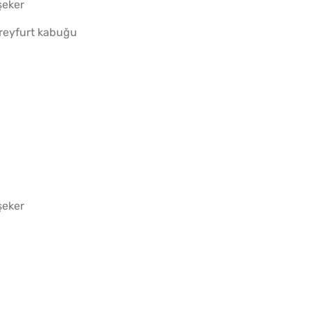
şeker
greyfurt kabuğu
şeker