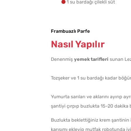
1 su bardağı çilekli süt
Frambuazlı Parfe
Nasıl Yapılır
Denenmiş
yemek tarifleri
sunan Lez
Tozşeker ve 1 su bardağı kadar böğür
Yumurta sarıları ve aklarını ayırıp ayr
şantiyi çırpıp buzlukta 15-20 dakika 
Buzlukta beklettiğiniz krem şantinin i
karışımı ekleyip mutfak robotunda iyi