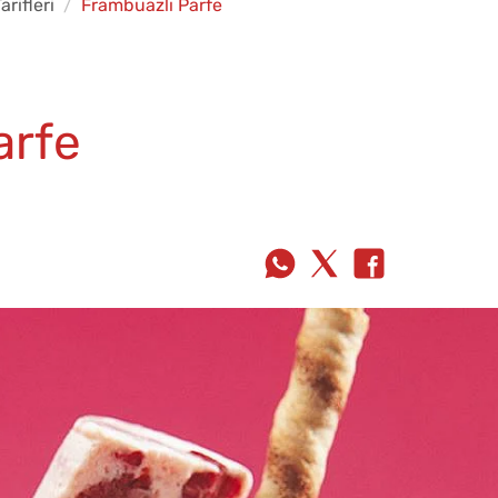
arifleri
Frambuazlı Parfe
arfe