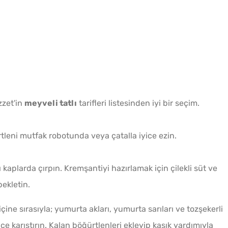
Tek H
Hamur 
zet'in
meyveli tatlı
tarifleri listesinden iyi bir seçim.
tleni mutfak robotunda veya çatalla iyice ezin.
ı kaplarda çırpın. Kremşantiyi hazırlamak için çilekli süt ve
bekletin.
Yağ Ç
çine sırasıyla; yumurta akları, yumurta sarıları ve tozşekerli
Patlıc
ce karıştırın. Kalan böğürtlenleri ekleyip kaşık yardımıyla