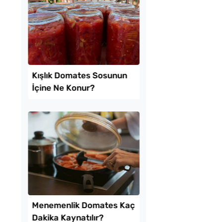
uf Kabaran Kaşık
Boşnak Usulü Soka
i Tarifi
Turşusu Tarifi