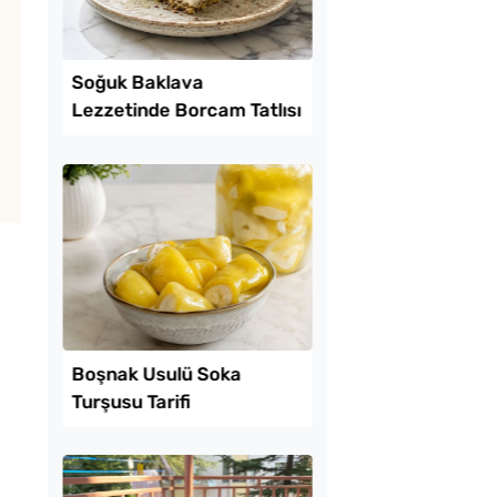
Lezzet Trendleri
mda Muzlu Pasta
Soğuk Baklava
Lezzetinde Borcam Ta
Tarifi