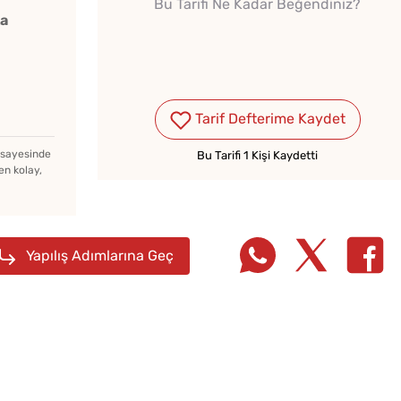
Bu Tarifi Ne Kadar Beğendiniz?
ka
Tarif Defterime Kaydet
Ev Yapımı Domates Sosu
Kaç Yıl Dayanır?
z sayesinde
Bu Tarifi 1 Kişi Kaydetti
en kolay,
Çiğ Domates Kavanozda
Nasıl Saklanır?
Yapılış Adımlarına Geç
Borca
Evde Elma Sirkesi
Tarifi
Yapmanın 4 Püf Noktası