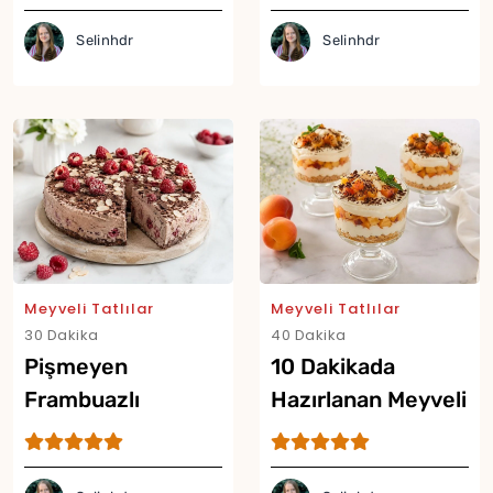
Selinhdr
Selinhdr
Meyveli Tatlılar
Meyveli Tatlılar
30 Dakika
40 Dakika
Yor
Pişmeyen
10 Dakikada
Frambuazlı
Hazırlanan Meyveli
Rokoko Tarifi
Trifle Tarifi