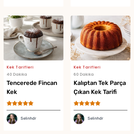
Kek Tarifleri
Kek Tarifleri
Yor
40 Dakika
60 Dakika
Tencerede Fincan
Kalıptan Tek Parça
Kek
Çıkan Kek Tarifi
Selinhdr
Selinhdr