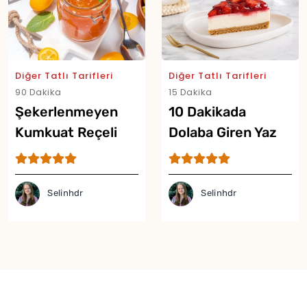
Diğer Tatlı Tarifleri
Diğer Tatlı Tarifleri
90 Dakika
15 Dakika
Şekerlenmeyen
10 Dakikada
Kumkuat Reçeli
Dolaba Giren Yaz
Tarifi
Tatlısı Tarifi
Selinhdr
Selinhdr
Yor