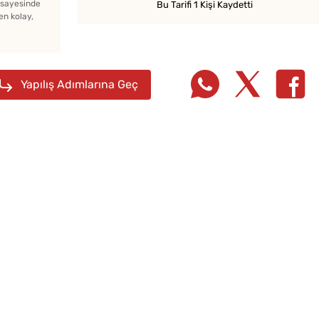
z sayesinde
Bu Tarifi 1 Kişi Kaydetti
en kolay,
Bayat Ekmeği Saniyeler
İçinde Taze Hale Getiren
Yöntem
Yapılış Adımlarına Geç
Boşna
Turşus