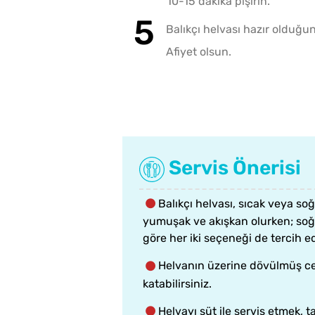
10-15 dakika pişirin.
Balıkçı helvası hazır olduğun
Afiyet olsun.
Servis Önerisi
Balıkçı helvası, sıcak veya soğu
yumuşak ve akışkan olurken; soğu
göre her iki seçeneği de tercih ed
Helvanın üzerine dövülmüş ceviz
katabilirsiniz.
Helvayı süt ile servis etmek, ta