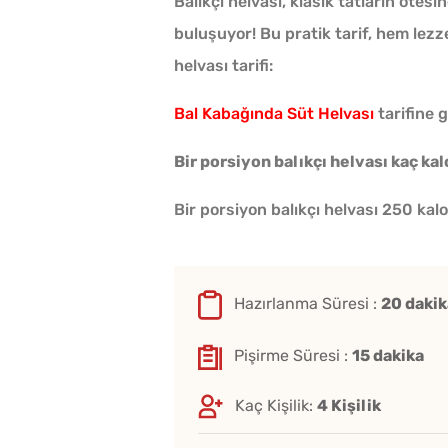
Balıkçı helvası, klasik tatların ötes
buluşuyor! Bu pratik tarif, hem lezzet
helvası tarifi:
Bal Kabağında Süt Helvası
tarifine g
Bir porsiyon balıkçı helvası kaç kal
Bir porsiyon balıkçı helvası 250 kalor
Hazırlanma Süresi :
20 dakik
Pişirme Süresi :
15 dakika
Kaç Kişilik:
4 Kişilik