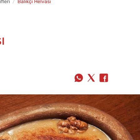
ifleri
Balıkçı Helvası
ı