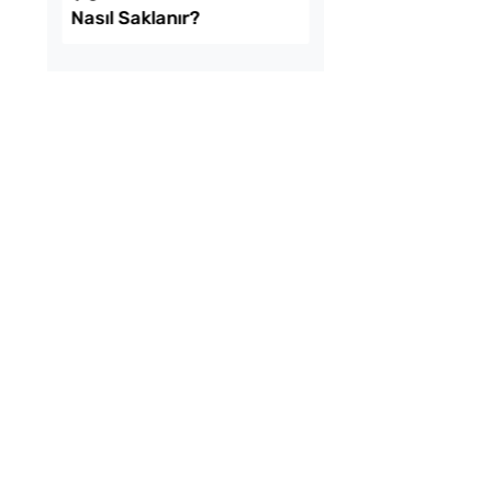
 Kolay Patatesli
Kışlık Domates Sosu
e Tarifi
İçine Ne Konur?
kikaya Sendeyim
Çiğ Domates Kavano
sı Tarifi
Nasıl Saklanır?