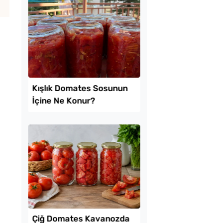
k Usulü Soka
Az Kıymayla Kıbrıs
u Tarifi
Köftesi Tarifi