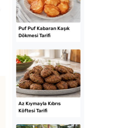
ı
Lezzet Trendleri
 Baklava
Puf Puf Kabaran Kaş
inde Borcam Tatlısı
Dökmesi Tarifi