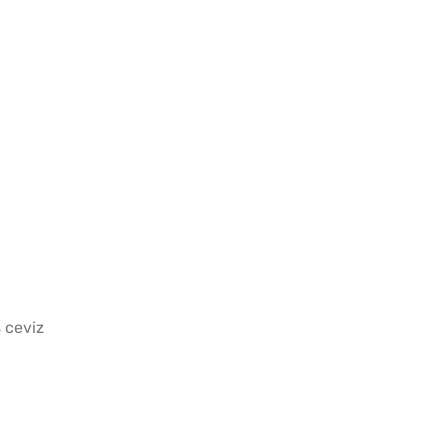
Tavada
Gözlem
ş ceviz
10 Da
Poğaça