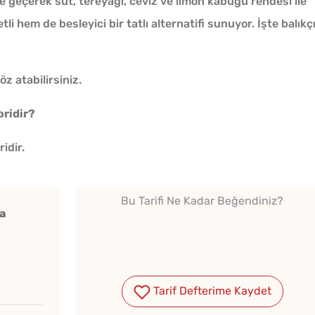
ine geçerek süt, tereyağı, ceviz ve limon kabuğu rendesi ile
li hem de besleyici bir tatlı alternatifi sunuyor. İşte balıkç
öz atabilirsiniz.
oridir?
Soğuk Çorbaya Hangi
Baharatlar Konulur?
idir.
Ev Yapımı Domates Sosu
Bu Tarifi Ne Kadar Beğendiniz?
a
Kaç Yıl Dayanır?
Soğuk
Evde Elma Sirkesi
Lezzet
Tarif Defterime Kaydet
Yapmanın 4 Püf Noktası
Tarifi