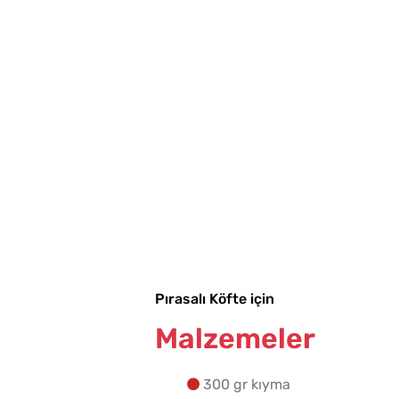
Pırasalı Köfte için
Malzemeler
300 gr kıyma