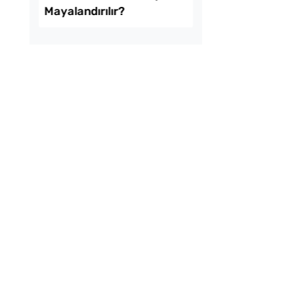
amurdan 3 Farklı
Çiğ Domates Kavano
İşi Tarifi
Nasıl Saklanır?
k Usulü Soka
Tarhana Hamuru Kaç
u Tarifi
Mayalandırılır?