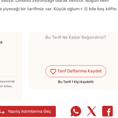
r sebze. Limonlu zeytinyağlı olarak nefistir. Bugün hem
 yiyeceği bir tarifimiz var. Küçük oğlum👦🏼 bile beş köfte
Bu Tarifi Ne Kadar Beğendiniz?
ka
Kışlık Domates Sosunun
İçine Ne Konur?
Tarif Defterime Kaydet
Ev Yapımı Domates Sosu
z sayesinde
Kaç Yıl Dayanır?
Bu Tarifi 1 Kişi Kaydetti
en kolay,
Kahval
Menemenlik Domates Kaç
Kaygan
Yapılış Adımlarına Geç
Dakika Kaynatılır?