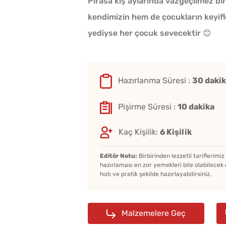
Pırasa kış aylarında vazgeçilmez bi
kendimizin hem de çocukların keyifle
yediyse her çocuk sevecektir 😊
Hazırlanma Süresi :
30 daki
Pişirme Süresi :
10 dakika
Kaç Kişilik:
6 Kişilik
Editör Notu:
Birbirinden lezzetli tariflerimi
hazırlaması en zor yemekleri bile olabilecek 
hızlı ve pratik şekilde hazırlayabilirsiniz.
Malzemelere Geç