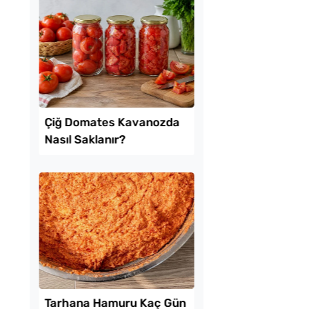
ekmeyen Çıtır
Evde Kolay Mayasız
an Kızartması Tarifi
Kıymalı Pide Tarifi