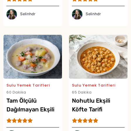
Selinhdr
Selinhdr
Yor
Sulu Yemek Tarifleri
Sulu Yemek Tarifleri
60 Dakika
65 Dakika
Tam Ölçülü
Nohutlu Ekşili
Dağılmayan Ekşili
Köfte Tarifi
Sulu Köfte Tarifi