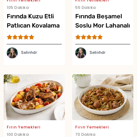
Fırın Yemekleri
Fırın Yemekleri
105 Dakika
55 Dakika
Fırında Kuzu Etli
Fırında Beşamel
Patlıcan Kovalama
Soslu Mor Lahanalı
Tarifi
Graten Tarifi
Selinhdr
Selinhdr
Yor
Fırın Yemekleri
Fırın Yemekleri
100 Dakika
70 Dakika