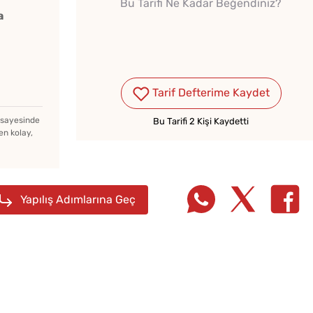
Bu Tarifi Ne Kadar Beğendiniz?
a
Tarif Defterime Kaydet
Kışlık Domates Sosunun
İçine Ne Konur?
z sayesinde
Bu Tarifi 2 Kişi Kaydetti
en kolay,
Çiğ Domates Kavanozda
Nasıl Saklanır?
Yapılış Adımlarına Geç
Tek H
Evde Elma Sirkesi
Hamur 
Yapmanın 4 Püf Noktası