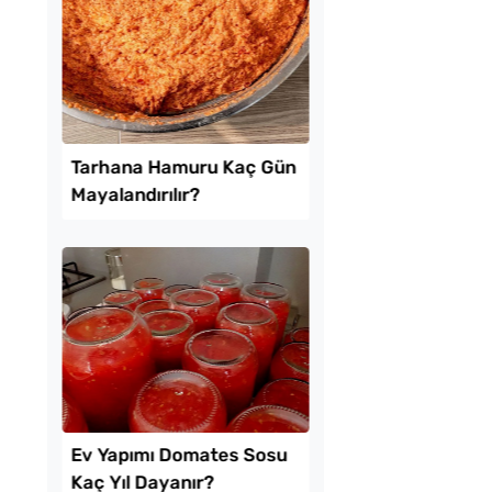
 Baklava
Boşnak Usulü Soka
inde Borcam Tatlısı
Turşusu Tarifi