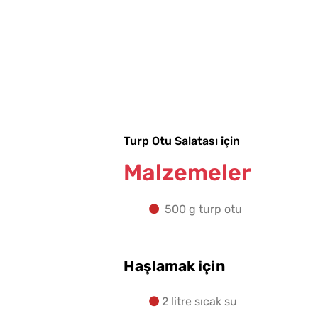
Turp Otu Salatası için
Malzemeler
500 g turp otu
Haşlamak için
2 litre sıcak su