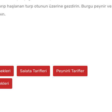
ndırıp haşlanan turp otunun üzerine gezdirin. Burgu peynir ve
ın.
ekleri
Salata Tarifleri
Peynirli Tarifler
kleri