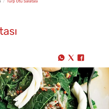
i
Turp Otu Salatası
tası