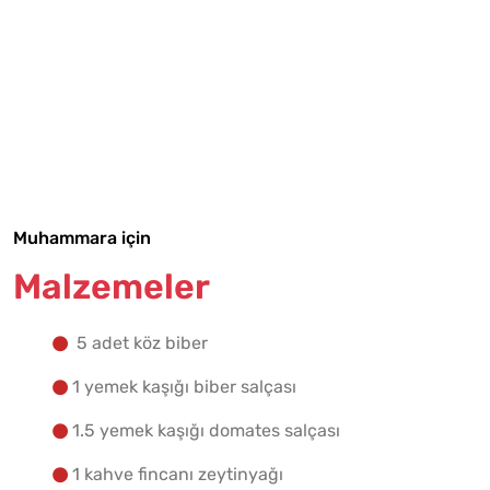
Tarif Defterime Kaydet
Muhammara için
Malzemeler
Malzemelere Geç
5 adet köz biber
Yapılış Adımlarına Geç
1 yemek kaşığı biber salçası
1.5 yemek kaşığı domates salçası
1 kahve fincanı zeytinyağı