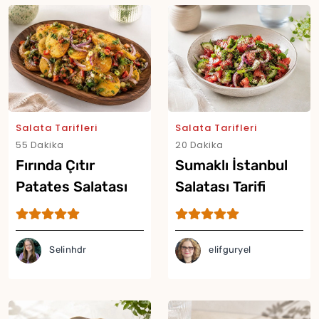
Salata Tarifleri
Salata Tarifleri
55 Dakika
20 Dakika
Fırında Çıtır
Sumaklı İstanbul
Patates Salatası
Salatası Tarifi
Tarifi
Yor
Selinhdr
elifguryel