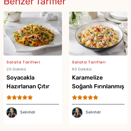
Benzer Tarifler
Salata Tarifleri
Salata Tarifleri
20 Dakika
60 Dakika
Soyacakla
Karamelize
Hazırlanan Çıtır
Soğanlı Fırınlanmış
Salata Tarifi
Patates Salatası
Tarifi
Selinhdr
Selinhdr