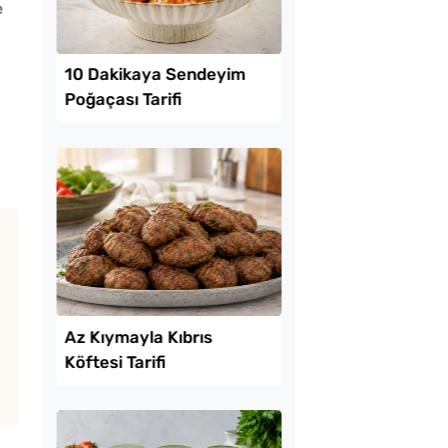
e
Lezzet Trendleri
k Yediren Meze
10 Dakikaya Sendey
Poğaçası Tarifi