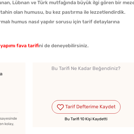
Yunan, Lübnan ve Türk mutfağında büyük ilgi gören bir mez
 tahin olan humusu, bu kez pastırma ile lezzetlendirdik.
malı humus nasıl yapılır sorusu için tarif detaylarına
Kışlık Domates Sosunun
 yapımı fava tarifi
ni de deneyebilirsiniz.
İçine Ne Konur?
Bu Tarifi Ne Kadar Beğendiniz?
a
Haşlanan Yumurtaya
Neden Bir Damla Sirke
Eklenir?
Parma
Tarif Defterime Kaydet
Bayat Ekmeği Saniyeler
Tarifi
İçinde Taze Hale Getiren
z sayesinde
Bu Tarifi 10 Kişi Kaydetti
en kolay,
Yöntem