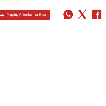
Kışlık Tarhanaya Tarhun
Otu Konur Mu?
Yapılış Adımlarına Geç
Sadec
Bardak
Gözlem