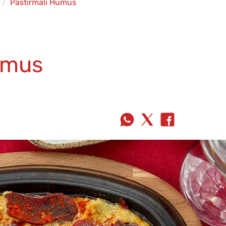
Pastırmalı Humus
umus