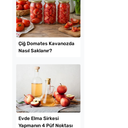
e 1 Patates ve 1
Az Kıymayla Kıbrıs
 Un ile Tavada
Köftesi Tarifi
e Tarifi