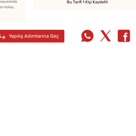
z sayesinde
Bu Tarifi 1 Kişi Kaydetti
en kolay,
Ev Yapımı Domates Sosu
Kaç Yıl Dayanır?
Yapılış Adımlarına Geç
Kahval
Kaygan