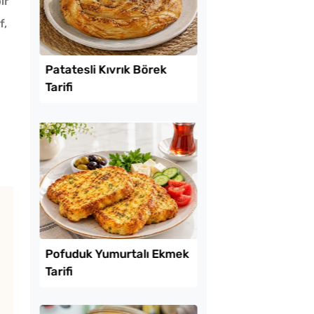
ir
f,
Lezzet Trendleri
ekmeyen Çıtır
Patatesli Kıvrık Böre
an Kızartması Tarifi
Tarifi