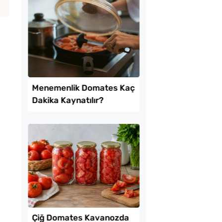
tılık Pratik
Pofuduk Yumurtalı 
a Tarifi
Tarifi