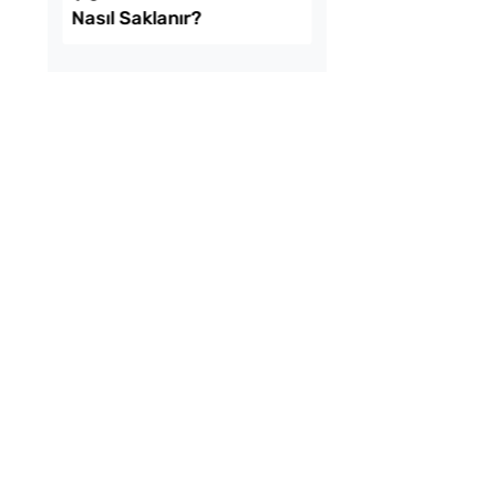
mda Muzlu Pasta
Menemenlik Domate
Dakika Kaynatılır?
Kolay Mayasız
Çiğ Domates Kavano
ı Pide Tarifi
Nasıl Saklanır?