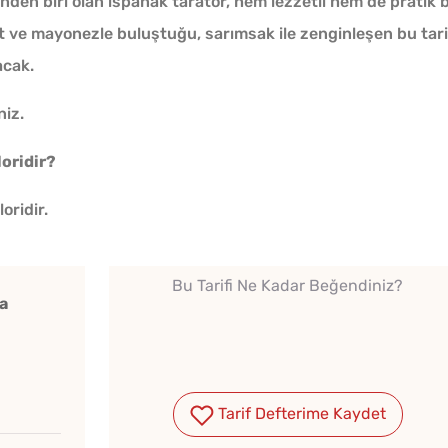
den biri olan ıspanak tarator, hem lezzetli hem de pratik b
t ve mayonezle buluştuğu, sarımsak ile zenginleşen bu tari
acak.
niz.
loridir?
Tarhana Hamuru Kaç Gün
Mayalandırılır?
oridir.
Makine Olmadan 5
Bu Tarifi Ne Kadar Beğendiniz?
a
Dakikada Dondurma
Yapmanın Püf Noktası
Yağ Ç
Kışlık Domates Sosunun
Patlıc
Tarif Defterime Kaydet
İçine Ne Konur?