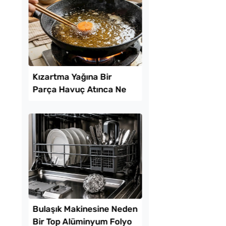
Yufkadan Yalancı Su
Çiğ Domates Kavano
 Tarifi
Nasıl Saklanır?