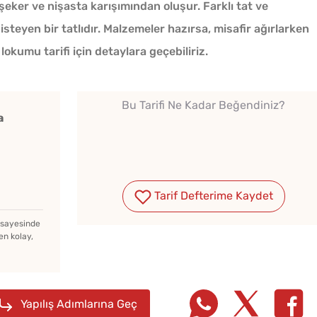
şeker ve nişasta karışımından oluşur. Farklı tat ve
teyen bir tatlıdır. Malzemeler hazırsa, misafir ağırlarken
okumu tarifi için detaylara geçebiliriz.
Bu Tarifi Ne Kadar Beğendiniz?
a
a
Tarif Defterime Kaydet
z sayesinde
en kolay,
Yağ Çekmeyen Akıtma
Tel Te
Tarifi
Katmer
Yapılış Adımlarına Geç