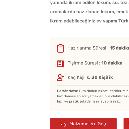
yanında ikram edilen lokum, su, toz 
aromalarda hazırlanan lokum, emek is
ikram edebileceğiniz ev yapımı Türk l
Patates Haşlayanların
Hazırlanma Süresi :
15 dakik
Bilmesi Gereken Şeker
Hilesi
Pişirme Süresi :
10 dakika
Çiğ Domates Kavanozd
Kaç Kişilik:
30 Kişilik
Nasıl Saklanır?
Editör Notu:
Birbirinden lezzetli tariflerimi
hazırlaması en zor yemekleri bile olabilecek 
hızlı ve pratik şekilde hazırlayabilirsiniz.
Haşlanan Yumurtaya
Neden Bir Damla Sirke
Eklenir?
Malzemelere Geç