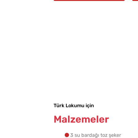
Kışlık Tarhanaya Tarhun
Otu Konur Mu?
Türk Lokumu için
Malzemeler
3 su bardağı toz şeker