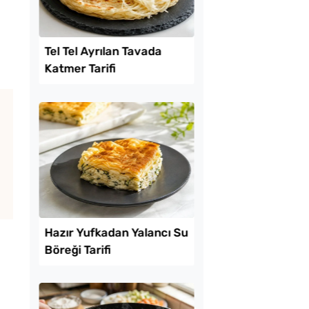
Lezzet Trendleri
l Ayrılan Tavada
Patates Haşlayanlar
 Tarifi
Bilmesi Gereken Şek
Hilesi