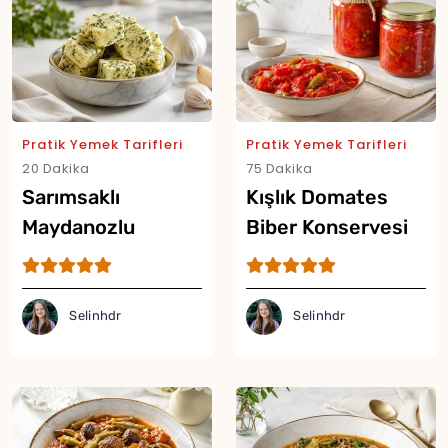
Yor
Pratik Yemek Tarifleri
Pratik Yemek Tarifleri
20 Dakika
75 Dakika
Sarımsaklı
Kışlık Domates
Maydanozlu
Biber Konservesi
Tereyağı Küpleri
Tarifi
Tarifi
Selinhdr
Selinhdr