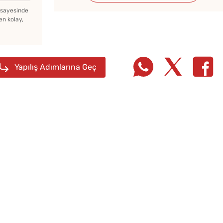
z sayesinde
en kolay,
Menemenlik Domates Kaç
Dakika Kaynatılır?
Yapılış Adımlarına Geç
Borca
Tarifi