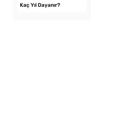
ekmeyen Çıtır
Çiğ Domates Kavano
an Kızartması Tarifi
Nasıl Saklanır?
uk Yumurtalı Ekmek
Ev Yapımı Domates 
Kaç Yıl Dayanır?