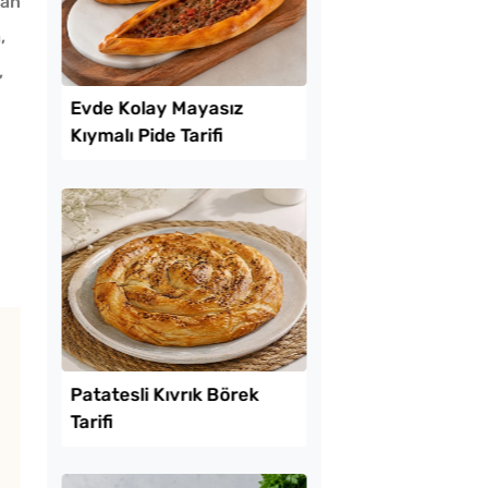
lan
,
,
u
Lezzet Trendleri
tılık Pratik
Evde Kolay Mayasız
a Tarifi
Kıymalı Pide Tarifi