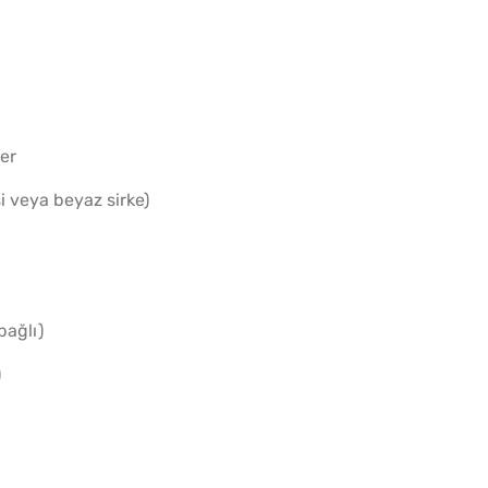
Yağ Ç
Patlıc
er
si veya beyaz sirke)
bağlı)
)
Pofud
Tarifi