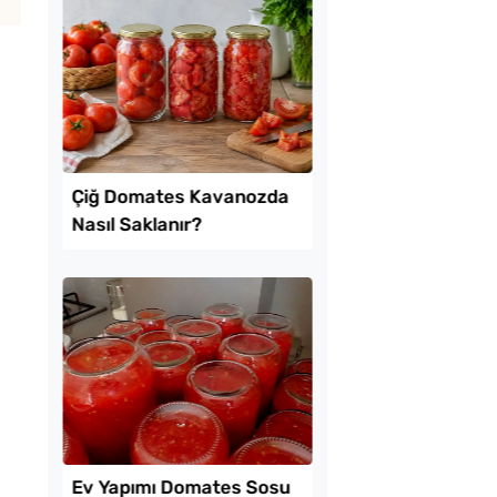
mda Muzlu Pasta
Patatesli Kıvrık Böre
Tarifi