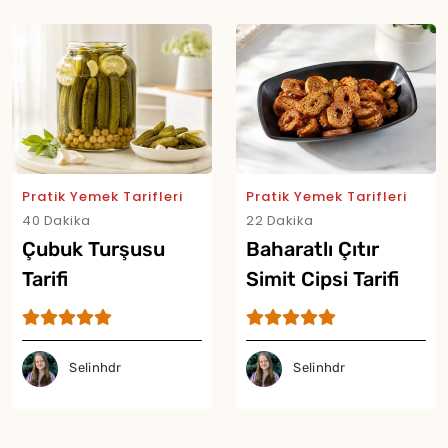
Pratik Yemek Tarifleri
Pratik Yemek Tarifleri
40 Dakika
22 Dakika
Çubuk Turşusu
Baharatlı Çıtır
Tarifi
Simit Cipsi Tarifi
Selinhdr
Selinhdr
Yor