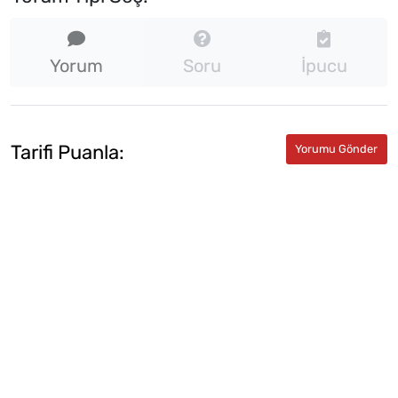
Yorum
Soru
İpucu
Tarifi Puanla: