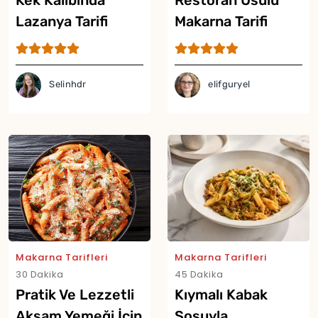
Kek Kalıbında
Restoran Usulü
Lazanya Tarifi
Makarna Tarifi
Selinhdr
elifguryel
Makarna Tarifleri
Makarna Tarifleri
30 Dakika
45 Dakika
Pratik Ve Lezzetli
Kıymalı Kabak
Yor
Akşam Yemeği İçin
Sosuyla