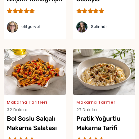
Tek Tavada
Hazırlanan En
Makarna Tarifi
Pratik Makarna
Tarifi
elifguryel
Selinhdr
Makarna Tarifleri
Makarna Tarifleri
32 Dakika
27 Dakika
Bol Soslu Salçalı
Pratik Yoğurtlu
Makarna Salatası
Makarna Tarifi
Tarifi