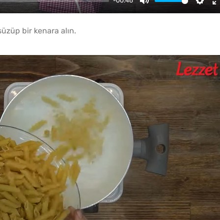
-00:46
Mute
Setti
̈züp bir kenara alın.