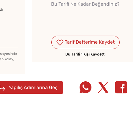
Bu Tarifi Ne Kadar Beğendiniz?
ka
Tarif Defterime Kaydet
z sayesinde
Bu Tarifi 1 Kişi Kaydetti
en kolay,
a
Yapılış Adımlarına Geç
Soğuk Baklava
10 Da
u
Lezzetinde Borcam Tatlısı
Poğaça
Tarifi