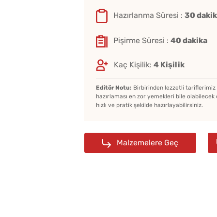
Hazırlanma Süresi :
30 daki
Pişirme Süresi :
40 dakika
Kaç Kişilik:
4 Kişilik
Soğuk Çorbaya Hangi
Baharatlar Konulur?
Editör Notu:
Birbirinden lezzetli tariflerimi
hazırlaması en zor yemekleri bile olabilecek 
hızlı ve pratik şekilde hazırlayabilirsiniz.
Çiğ Domates Kavanozd
Nasıl Saklanır?
Malzemelere Geç
Ev Yapımı Domates Sos
Kaç Yıl Dayanır?