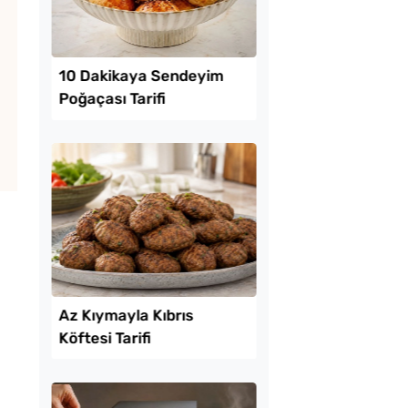
Lezzet Trendleri
kikaya Sendeyim
Soğuk Çorbaya Hang
sı Tarifi
Baharatlar Konulur?