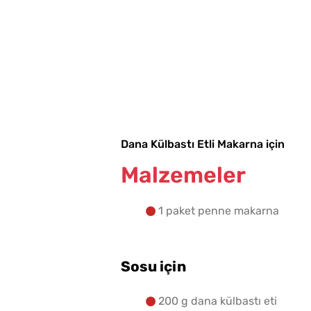
Evde Elma Sirkesi
Yapmanın 4 Püf Noktası
Dana Külbastı Etli Makarna için
Malzemeler
1 paket penne makarna
Sosu için
200 g dana külbastı eti