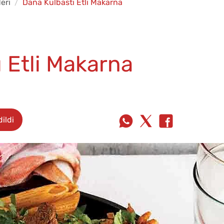
eri
Dana Külbastı Etli Makarna
 Etli Makarna
ildi