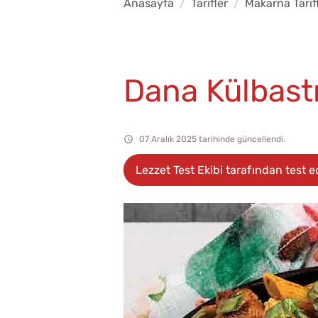
Anasayfa
Tarifler
Makarna Tarifl
Dana Külbastı
07 Aralık 2025 tarihinde güncellendi.
Lezzet Test Ekibi tarafından test ed