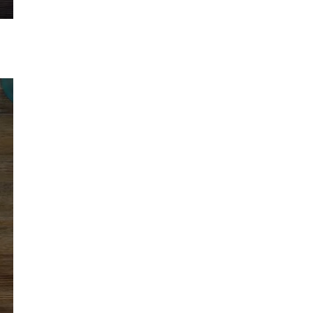
ngs
Enter
fullscreen