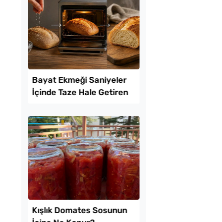
mayla Kıbrıs
Çiğ Domates Kavano
 Tarifi
Nasıl Saklanır?