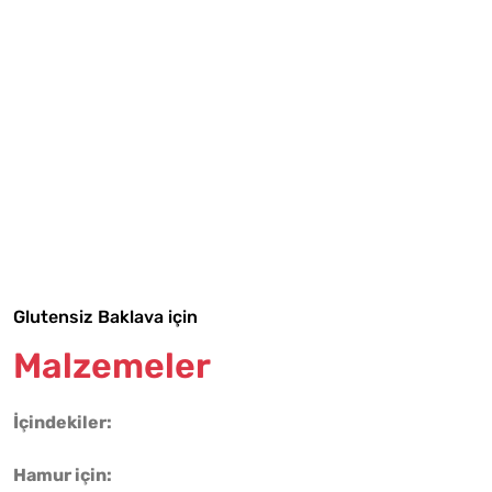
Tarif Defterime Kaydet
Malzemelere Geç
Glutensiz Baklava için
Yapılış Adımlarına Geç
Malzemeler
İçindekiler:
Hamur için: