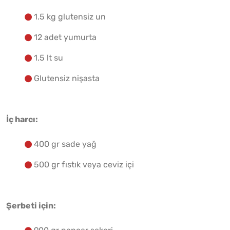
1.5 kg glutensiz un
12 adet yumurta
1.5 lt su
Glutensiz nişasta
İç harcı:
400 gr sade yağ
500 gr fıstık veya ceviz içi
Şerbeti için: