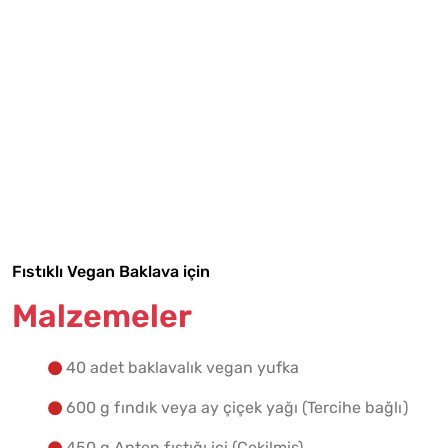
Tarif Defterime Kaydet
Malzemelere Geç
Fıstıklı Vegan Baklava için
Yapılış Adımlarına Geç
Malzemeler
40 adet baklavalık vegan yufka
600 g fındık veya ay çiçek yağı (Tercihe bağlı)
450 g Antep fıstığı içi (Çekilmiş)