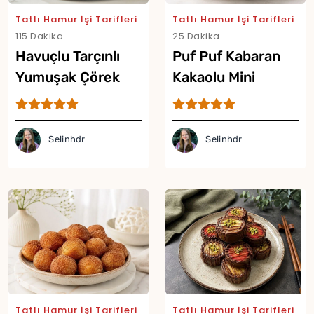
Tatlı Hamur İşi Tarifleri
Tatlı Hamur İşi Tarifleri
115 Dakika
25 Dakika
Havuçlu Tarçınlı
Puf Puf Kabaran
Yor
Yumuşak Çörek
Kakaolu Mini
Tarifi
Pancake Tarifi
Selinhdr
Selinhdr
Tatlı Hamur İşi Tarifleri
Tatlı Hamur İşi Tarifleri