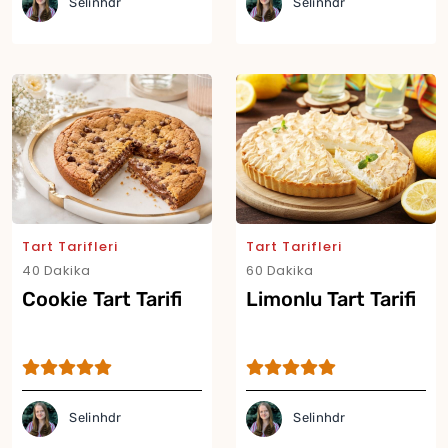
Selinhdr
Selinhdr
Tart Tarifleri
Tart Tarifleri
40 Dakika
60 Dakika
Cookie Tart Tarifi
Limonlu Tart Tarifi
Yor
Selinhdr
Selinhdr