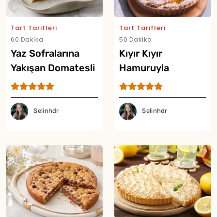
Tart Tarifleri
Tart Tarifleri
60 Dakika
50 Dakika
Yaz Sofralarına
Kıyır Kıyır
Yakışan Domatesli
Hamuruyla
Tart Tarifi
Şeftalili Tart Tarifi
Selinhdr
Selinhdr