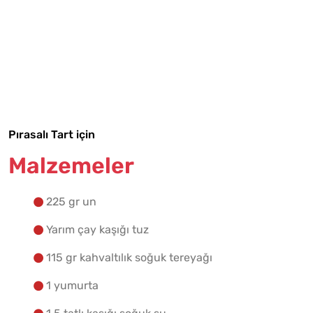
Tarif Defterime Kaydet
Malzemelere Geç
Yapılış Adımlarına Geç
Pırasalı Tart için
Malzemeler
225 gr un
Yarım çay kaşığı tuz
115 gr kahvaltılık soğuk tereyağı
1 yumurta