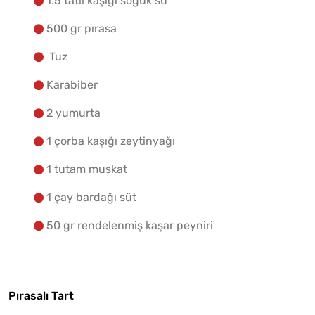
1.5 tatlı kaşığı soğuk su
500 gr pırasa
Tuz
Karabiber
2 yumurta
1 çorba kaşığı zeytinyağı
1 tutam muskat
1 çay bardağı süt
50 gr rendelenmiş kaşar peyniri
Pırasalı Tart