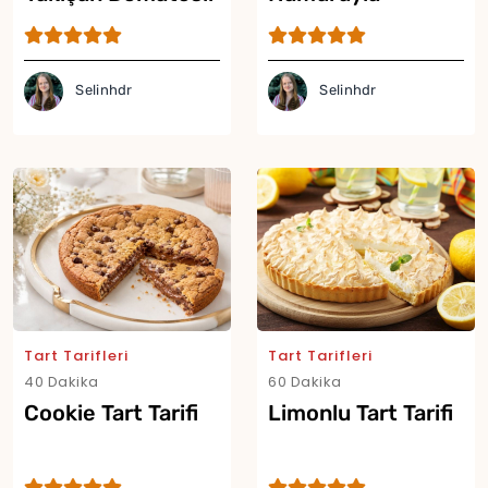
Tart Tarifi
Şeftalili Tart Tarifi
Selinhdr
Selinhdr
Tart Tarifleri
Tart Tarifleri
40 Dakika
60 Dakika
Yor
Cookie Tart Tarifi
Limonlu Tart Tarifi