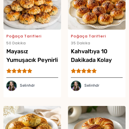
Poğaça Tarifleri
Poğaça Tarifleri
50 Dakika
35 Dakika
Mayasız
Kahvaltıya 10
Yumuşacık Peynirli
Dakikada Kolay
Poğaça Tarifi
Poğaça Tarifi
Selinhdr
Selinhdr