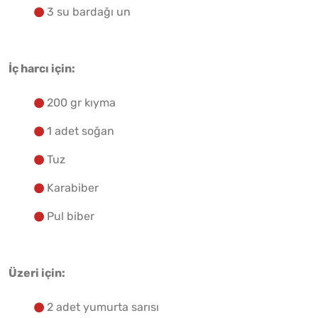
3 su bardağı un
İç harcı için:
200 gr kıyma
1 adet soğan
Tuz
Karabiber
Pul biber
Üzeri için:
2 adet yumurta sarısı