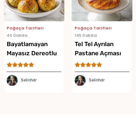
Poğaça Tarifleri
Poğaça Tarifleri
40 Dakika
145 Dakika
Bayatlamayan
Tel Tel Ayrılan
Mayasız Dereotlu
Pastane Açması
Poğaça Tarifi
Tarifi
Yor
Selinhdr
Selinhdr