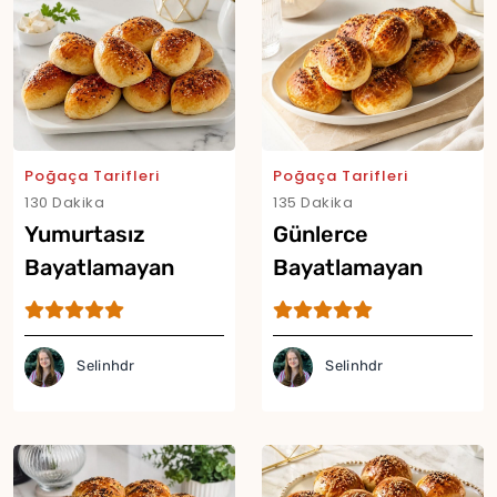
Poğaça Tarifleri
Poğaça Tarifleri
130 Dakika
135 Dakika
Yumurtasız
Günlerce
Bayatlamayan
Bayatlamayan
Poğaça Tarifi
Yumuşacık Poğaça
Tarifi
Selinhdr
Selinhdr