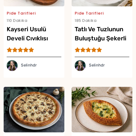
Pide Tarifleri
Pide Tarifleri
110 Dakika
185 Dakika
Kayseri Usulü
Tatlı Ve Tuzlunun
Develi Cıvıklısı
Buluştuğu Şekerli
Tarifi
Pide Tarifi
Selinhdr
Selinhdr