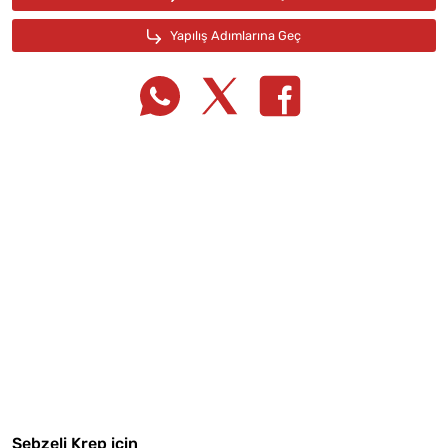
Tarif Defterime Kaydet
Malzemelere Geç
Sebzeli Krep için