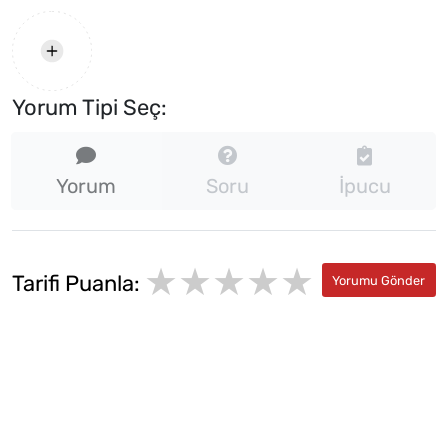
Yorum Tipi Seç:
Yorum
Soru
İpucu
★★★★★
★
★
Tarifi Puanla:
★
★
★
★
★
★
★
★