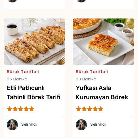
Börek Tarifleri
Börek Tarifleri
65 Dakika
60 Dakika
Etli Patlıcanlı
Yufkası Asla
Tahinli Börek Tarifi
Kurumayan Börek
Tarifi
Yor
Selinhdr
Selinhdr