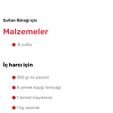
Yapılış Adımlarına Geç
Sultan Böreği için
Malzemeler
8 yufka
İç harcı için
300 gr lor peyniri
8 yemek kaşığı tereyağı
1 demet maydanoz
1 kg ıspanak