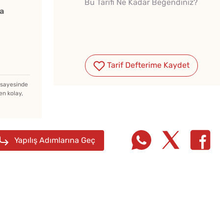
Bu Tarifi Ne Kadar Beğendiniz?
a
Tarif Defterime Kaydet
Ev Yapımı Domates Sosu
Kaç Yıl Dayanır?
z sayesinde
en kolay,
Evde Elma Sirkesi
Yapmanın 4 Püf Noktası
Yapılış Adımlarına Geç
Soğuk
Tarhana Hamuru Kaç Gün
Lezzet
Mayalandırılır?
Tarifi