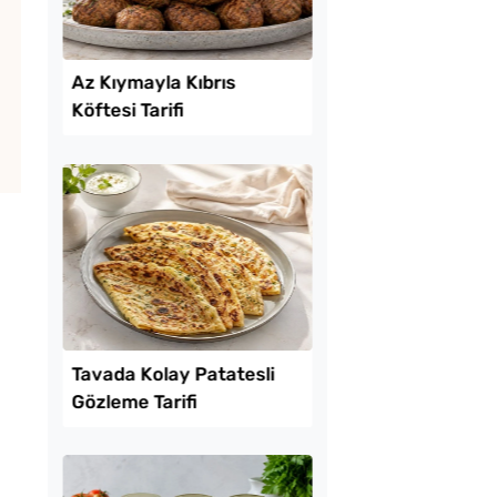
Lezzet Trendleri
 Baklava
Az Kıymayla Kıbrıs
inde Borcam Tatlısı
Köftesi Tarifi