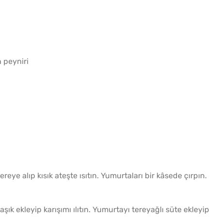
Sadec
Bardak
 peyniri
Gözlem
reye alıp kısık ateşte ısıtın. Yumurtaları bir kâsede çırpın.
10 Da
Poğaça
şık ekleyip karışımı ılıtın. Yumurtayı tereyağlı süte ekleyip