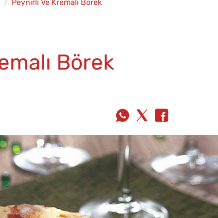
Peynirli Ve Kremalı Börek
remalı Börek