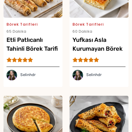
Börek Tarifleri
Börek Tarifleri
65 Dakika
60 Dakika
Etli Patlıcanlı
Yufkası Asla
Tahinli Börek Tarifi
Kurumayan Börek
Yor
Tarifi
Selinhdr
Selinhdr